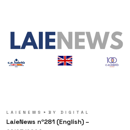
LAIENEWS
BY
DIGITAL
LaieNews nº281 (English) –