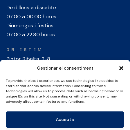
De dilluns a dissabte
07:00 a 00:00 hores
Diumenges i festius
07:00 a 22:30 hores
ON ESTEM
Pintor Ribalta, 2-8
08028 Barcelona
Gestionar el consentiment
To provide the best experiences, we use technologies like cookies to
CONTACTE
store and/or access device information. Consenting to these
technologies will allow us to process data such as browsing behavior or
+34 934 486 350
unique IDs on this site. Not consenting or withdrawing consent, may
cel@laieta.cat
adversely affect certain features and functions.
Accepta