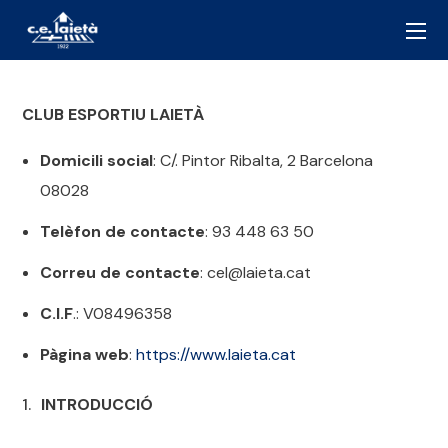
CLUB ESPORTIU LAIETÀ
Domicili social
: C/. Pintor Ribalta, 2 Barcelona
08028
Telèfon de contacte
: 93 448 63 50
Correu de contacte
: cel@laieta.cat
C.I.F
.: V08496358
Pàgina web
:
https://www.laieta.cat
INTRODUCCIÓ