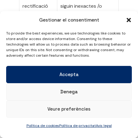
rectificació
siguin inexactes /o
completar els que
Gestionar el consentiment
estiguin incomplerts.
To provide the best experiences, we use technologies like cookies to
De supressió
En aquells casos
store and/or access device information. Consenting to these
technologies will allow us to process data such as browsing behavior or
(oblit)
recollits a la normativa,
unique IDs on this site. Not consenting or withdrawing consent, may
el dret a que les seves
adversely affect certain features and functions.
dades siguin
esborrades o
Accepta
eliminades. Tot i que és
Denega
possible que les
haguem de conservar,
Veure preferències
degudament
bloquejades, per
Política de cookies
Política de privacitat
Avis legal
imperatiu legal durant el