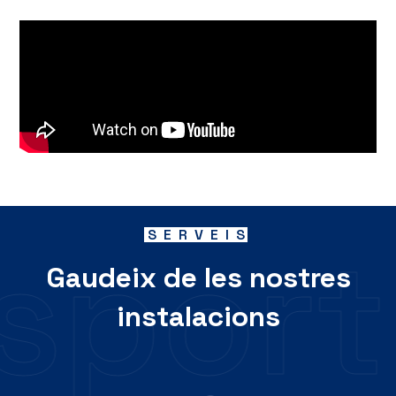
s
p
o
r
t
SERVEIS
Gaudeix de les nostres
instalacions