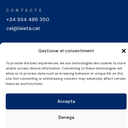
CONTACTE
+34 934 486 350
cel@laieta.cat
Gestionar el consentiment
To provide the best experiences, we use technologies like cookies to store
and/or access device information. Consenting to these technologies will
Avís legal
Política de cookies
Política de privacitat
allow us to process data such as browsing behavior or unique IDs on this
site. Not consenting or withdrawing consent, may adversely affect certain
features and functions.
© Copyright 2026 Club Esportiu Laietà | Tots els drets reservats
Accepta
Denega