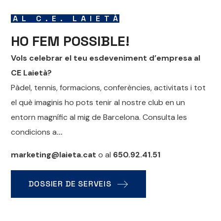
AL C.E. LAIETÀ
HO FEM POSSIBLE!
Vols celebrar el teu esdeveniment d’empresa al
CE Laietà?
Pàdel, tennis, formacions, conferències, activitats i tot
el què imaginis ho pots tenir al nostre club en un
entorn magnífic al mig de Barcelona. Consulta les
condicions a
…
marketing@laieta.cat
o al
650.92.41.51
DOSSIER DE SERVEIS