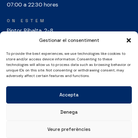
07:00 a 22:30 hores
ON ESTEM
Pintor Ribalta, 2-8
08028 Barcelona
Gestionar el consentiment
To provide the best experiences, we use technologies like cookies to
CONTACTE
store and/or access device information. Consenting to these
+34 934 486 350
technologies will allow us to process data such as browsing behavior or
unique IDs on this site. Not consenting or withdrawing consent, may
cel@laieta.cat
adversely affect certain features and functions.
Accepta
Denega
Avís legal
Política de cookies
Política de privacitat
Veure preferències