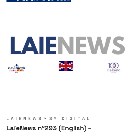
LAIENEWS
BY
DIGITAL
LaieNews nº293 (English) –