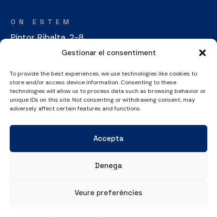
ON ESTEM
Pintor Ribalta, 2-8
08028 Barcelona
Gestionar el consentiment
To provide the best experiences, we use technologies like cookies to
CONTACTE
store and/or access device information. Consenting to these
technologies will allow us to process data such as browsing behavior or
+34 934 486 350
unique IDs on this site. Not consenting or withdrawing consent, may
cel@laieta.cat
adversely affect certain features and functions.
Accepta
Denega
Avís legal
Política de cookies
Política de privacitat
Veure preferències
© Copyright 2026 Club Esportiu Laietà | Tots els drets reservats