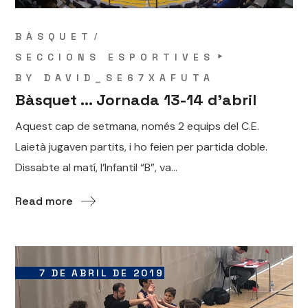
BÀSQUET
SECCIONS ESPORTIVES
BY
DAVID_SE67XAFUTA
Bàsquet … Jornada 13-14 d’abril
Aquest cap de setmana, només 2 equips del C.E.
Laietà jugaven partits, i ho feien per partida doble.
Dissabte al matí, l’Infantil “B”, va...
Read more
7 DE ABRIL DE 2019