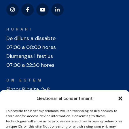
HORARI
De dilluns a dissabte
07:00 a 00:00 hores
Diumenges i festius
07:00 a 22:30 hores
ON ESTEM
Pintor Ribalta, 2-8
08028 Barcelona
Gestionar el consentiment
To provide the best experiences, we use technologies like cookies to
CONTACTE
store and/or access device information. Consenting to these
+34 934 486 350
technologies will allow us to process data such as browsing behavior or
unique IDs on this site. Not consenting or withdrawing consent, may