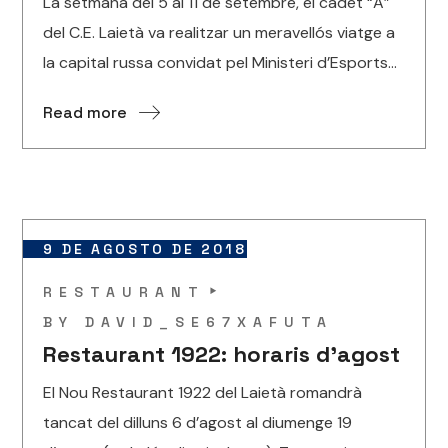
La setmana del 5 al 11 de setembre, el cadet “A”
del C.E. Laietà va realitzar un meravellós viatge a
la capital russa convidat pel Ministeri d’Esports...
Read more
9 DE AGOSTO DE 2018
RESTAURANT
BY
DAVID_SE67XAFUTA
Restaurant 1922: horaris d’agost
El Nou Restaurant 1922 del Laietà romandrà
tancat del dilluns 6 d’agost al diumenge 19