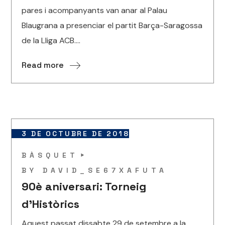
pares i acompanyants van anar al Palau
Blaugrana a presenciar el partit Barça-Saragossa
de la Lliga ACB....
Read more
3 DE OCTUBRE DE 2018
BÀSQUET
BY
DAVID_SE67XAFUTA
90è aniversari: Torneig
d’Històrics
Aquest passat dissabte 29 de setembre a la