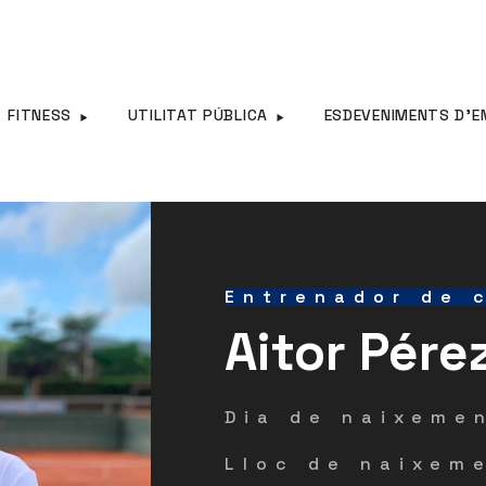
FITNESS
UTILITAT PÚBLICA
ESDEVENIMENTS D’E
Entrenador de 
Aitor Pére
Dia de naixeme
Lloc de naixem