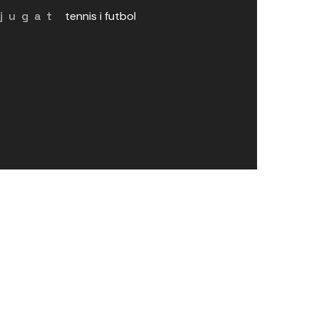
 jugat
tennis i futbol