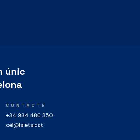
n únic
elona
CONTACTE
+34 934 486 350
cel@laieta.cat