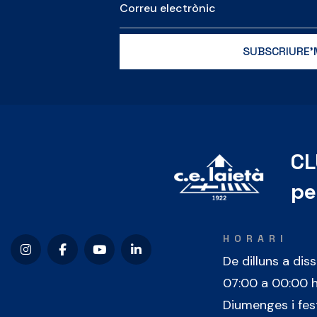
CL
pe
HORARI
De dilluns a dis
07:00 a 00:00 
Diumenges i fes