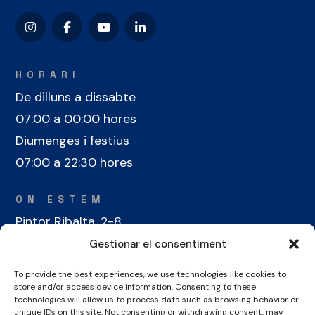
HORARI
De dilluns a dissabte
07:00 a 00:00 hores
Diumenges i festius
07:00 a 22:30 hores
ON ESTEM
Pintor Ribalta, 2-8
08028 Barcelona
Gestionar el consentiment
To provide the best experiences, we use technologies like cookies to
CONTACTE
store and/or access device information. Consenting to these
+34 934 486 350
technologies will allow us to process data such as browsing behavior or
unique IDs on this site. Not consenting or withdrawing consent, may