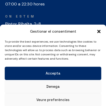
07:00 a 22:30 hores
ON ESTEM
Pintor Ribalta, 2-8
08028 Barcelona
Gestionar el consentiment
To provide the best experiences, we use technologies like cookies to
CONTACTE
store and/or access device information. Consenting to these
technologies will allow us to process data such as browsing behavior or
+34 934 486 350
unique IDs on this site. Not consenting or withdrawing consent, may
cel@laieta.cat
adversely affect certain features and functions.
Accepta
Denega
Avís legal
Política de cookies
Política de privacitat
Veure preferències