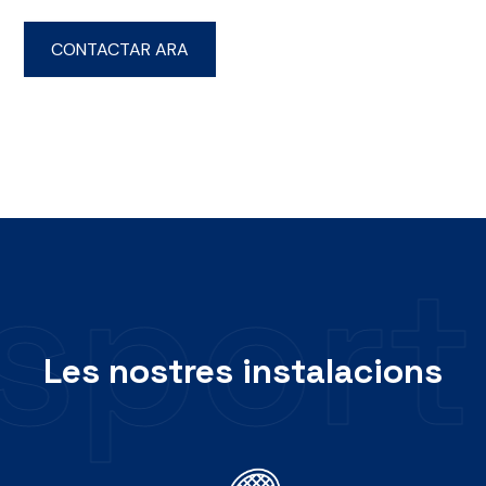
CONTACTAR ARA
s
p
o
r
t
Les nostres instalacions