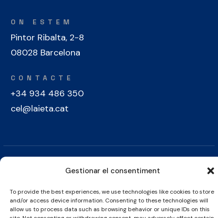
ON ESTEM
Pintor Ribalta, 2-8
08028 Barcelona
CONTACTE
+34 934 486 350
cel@laieta.cat
Gestionar el consentiment
Avís legal
Política de cookies
Política de privacitat
To provide the best experiences, we use technologies like cookies to store
and/or access device information. Consenting to these technologies will
© Copyright 2026 Club Esportiu Laietà | Tots els drets reservats
allow us to process data such as browsing behavior or unique IDs on this