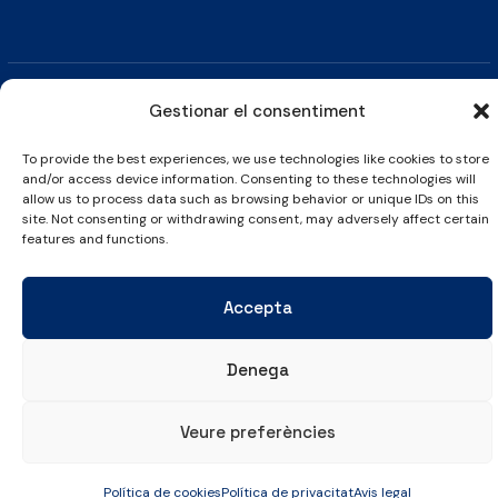
Gestionar el consentiment
Avís legal
Política de cookies
Política de privacitat
To provide the best experiences, we use technologies like cookies to store
and/or access device information. Consenting to these technologies will
allow us to process data such as browsing behavior or unique IDs on this
© Copyright 2026 Club Esportiu Laietà | Tots els drets reservats
site. Not consenting or withdrawing consent, may adversely affect certain
features and functions.
Accepta
Denega
Veure preferències
Política de cookies
Política de privacitat
Avis legal