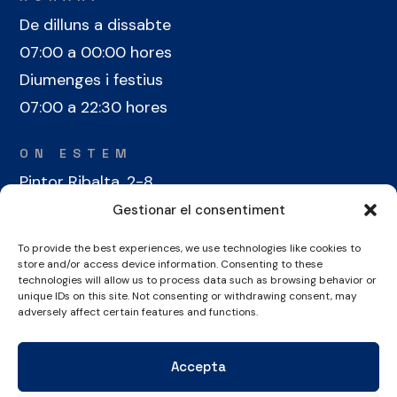
De dilluns a dissabte
07:00 a 00:00 hores
Diumenges i festius
07:00 a 22:30 hores
ON ESTEM
Pintor Ribalta, 2-8
08028 Barcelona
Gestionar el consentiment
To provide the best experiences, we use technologies like cookies to
CONTACTE
store and/or access device information. Consenting to these
technologies will allow us to process data such as browsing behavior or
+34 934 486 350
unique IDs on this site. Not consenting or withdrawing consent, may
cel@laieta.cat
adversely affect certain features and functions.
Accepta