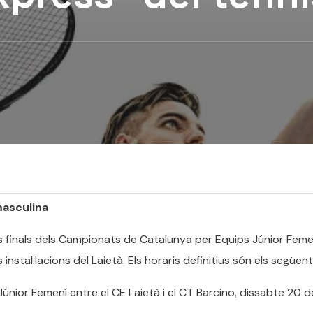
masculina
s finals dels Campionats de Catalunya per Equips Júnior Femen
nstal·lacions del Laietà. Els horaris definitius són els següent
nior Femení entre el CE Laietà i el CT Barcino, dissabte 20 