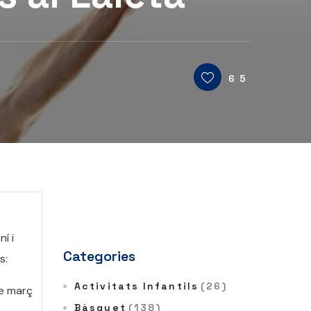
65
í i
Categories
s:
Activitats Infantils
(26)
de març
Bàsquet
(138)