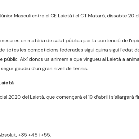
únior Masculí entre el CE Laietà i el CT Mataró, dissabte 20 
 mesures en matèria de salut pública per la contenció de l’epi
de totes les competicions federades sigui quina sigui l’edat d
 públic. Així doncs us animem a que vingueu al Laietà a anima
segur gaudiu d’un gran nivell de tennis.
Laietà
al 2020 del Laietà, que començarà el 19 d’abril i s’allargarà fi
, Absolut, +35 +45 i +55.