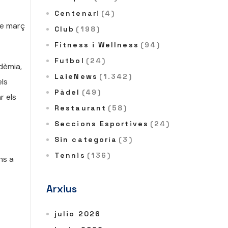
Centenari
(4)
de març
Club
(198)
Fitness i Wellness
(94)
Futbol
(24)
dèmia,
LaieNews
(1.342)
els
Pàdel
(49)
r els
Restaurant
(58)
Seccions Esportives
(24)
Sin categoría
(3)
Tennis
(136)
ns a
Arxius
julio 2026