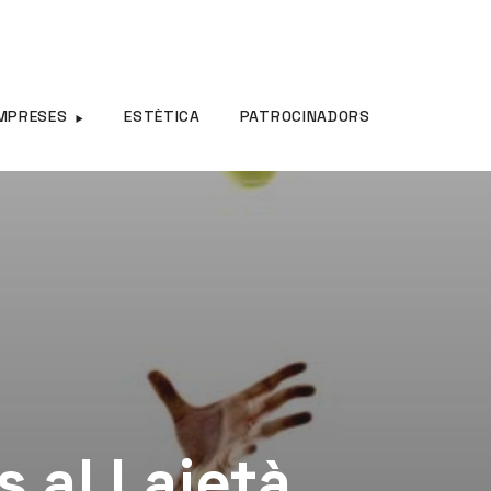
MPRESES
ESTÈTICA
PATROCINADORS
s al Laietà