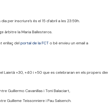
.
 dia per inscriure’s és el 15 d’abril a les 23:59h.
ge àrbitre la Maria Ballesteros.
t enllaç del
portal de la FCT
o bé envieu un email a
el Laietà +30, +40 i +50 que es celebraran en els propers dies
tre Guillermo Cavanillas i Toni Balaciart,
tre Guilleme Teissonniere i Pau Salsench.