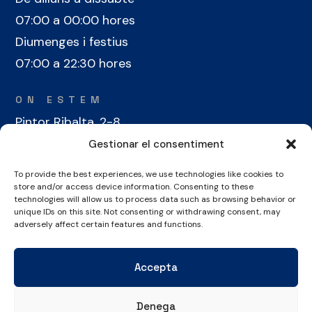
07:00 a 00:00 hores
Diumenges i festius
07:00 a 22:30 hores
ON ESTEM
Pintor Ribalta, 2-8
08028 Barcelona
Gestionar el consentiment
To provide the best experiences, we use technologies like cookies to
CONTACTE
store and/or access device information. Consenting to these
+34 934 486 350
technologies will allow us to process data such as browsing behavior or
unique IDs on this site. Not consenting or withdrawing consent, may
cel@laieta.cat
adversely affect certain features and functions.
Accepta
Denega