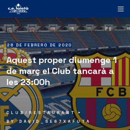
28 DE FEBRERO DE 2020
Aquest proper diumenge 1
de març el Club tancarà a
les 23:00h
CLUB
RESTAURANT
BY
DAVID_SE67XAFUTA