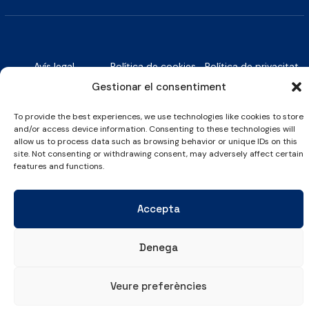
Avís legal
Política de cookies
Política de privacitat
Gestionar el consentiment
© Copyright 2026 Club Esportiu Laietà | Tots els drets reservats
To provide the best experiences, we use technologies like cookies to store
and/or access device information. Consenting to these technologies will
allow us to process data such as browsing behavior or unique IDs on this
site. Not consenting or withdrawing consent, may adversely affect certain
features and functions.
Accepta
Denega
Veure preferències