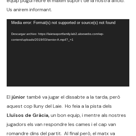
equip pugui rebre el màxim suport de la nostra afició.
Us anirem informant.
Reproductor
Media error: Format(s) not supported or source(s) not found
de
Descargar archivo: https://laietasportfamily.lab2.aloewebs.com/wp-
content/uploads/2019/03/senior-A.mp4?_=1
vídeo
El
júnior
també va jugar el dissabte a la tarda, però
aquest cop lluny del Laie. Ho feia a la pista dels
Lluïsos
de Gràcia,
un bon equip, i mentre als nostres
jugadors els van respondre les cames i el cap van
romandre dins del partit. Al final però, el matx va