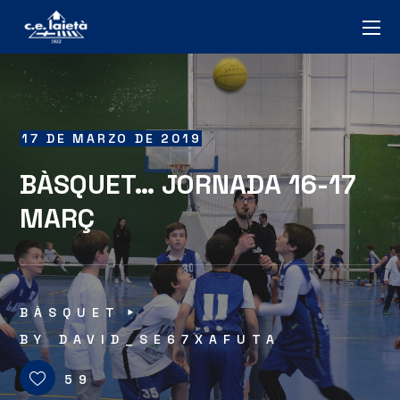
17 DE MARZO DE 2019
BÀSQUET… JORNADA 16-17
MARÇ
BÀSQUET
BY
DAVID_SE67XAFUTA
59