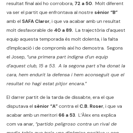
resultat final així ho corrobora,
72 a 50
. Molt diferent
va ser el partit que enfrontava al nostre
sènior “B”
amb el
SAFA Claror
, i que va acabar amb un resultat
molt desfavorable de
40 a 89.
La trajectòria d’aquest
equip aquesta temporada és molt dolenta, i la falta
d’implicació i de compromís així ho demostra. Segons
el Josep,
“una primera part indigna d’un equip
d’aquest club, 15 a 53. A la segona part s’ha donat la
cara, hem endurit la defensa i hem aconseguit que el
resultat no hagi estat pitjor encara.”
El darrer partit de la tarda de dissabte, era el que
disputava el
sènior “A”
contra el
C.B. Roser
, i que va
acabar amb un meritori
66 a 53
. L’Àlex ens explica
com va anar,
“partido peligroso contra un rival de
media tabla que traía una dinámica positiva y con