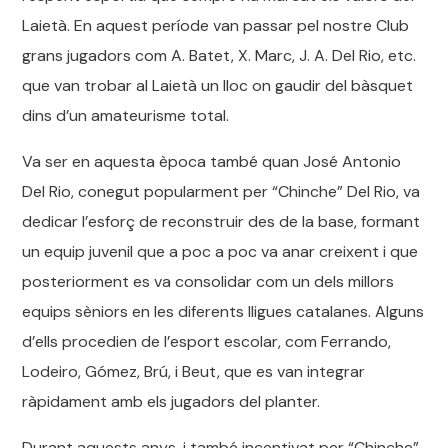
Laietà. En aquest període van passar pel nostre Club
grans jugadors com A. Batet, X. Marc, J. A. Del Rio, etc.
que van trobar al Laietà un lloc on gaudir del bàsquet
dins d’un amateurisme total.
Va ser en aquesta època també quan José Antonio
Del Rio, conegut popularment per “Chinche” Del Rio, va
dedicar l’esforç de reconstruir des de la base, formant
un equip juvenil que a poc a poc va anar creixent i que
posteriorment es va consolidar com un dels millors
equips sèniors en les diferents lligues catalanes. Alguns
d’ells procedien de l’esport escolar, com Ferrando,
Lodeiro, Gómez, Brú, i Beut, que es van integrar
ràpidament amb els jugadors del planter.
Durant aquests anys, i també incentivat per “Chinche”