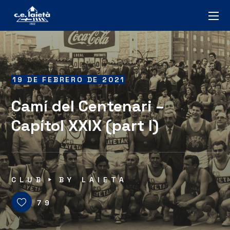
19 DE FEBRERO DE 2021
Camí del Centenari –
Capítol XXIX (part I)
CLUB
BY
LAIETA
79