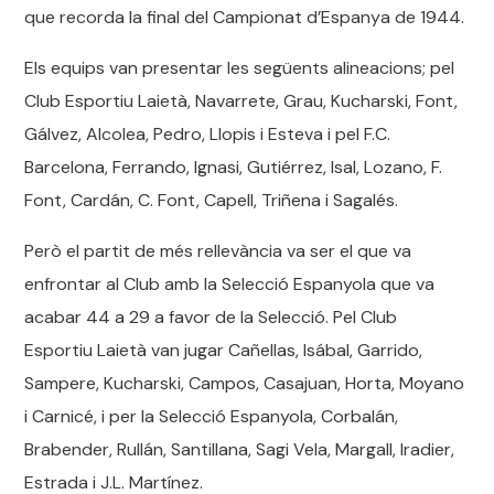
que recorda la final del Campionat d’Espanya de 1944.
Els equips van presentar les següents alineacions; pel
Club Esportiu Laietà, Navarrete, Grau, Kucharski, Font,
Gálvez, Alcolea, Pedro, Llopis i Esteva i pel F.C.
Barcelona, ​​Ferrando, Ignasi, Gutiérrez, Isal, Lozano, F.
Font, Cardán, C. Font, Capell, Triñena i Sagalés.
Però el partit de més rellevància va ser el que va
enfrontar al Club amb la Selecció Espanyola que va
acabar 44 a 29 a favor de la Selecció. Pel Club
Esportiu Laietà van jugar Cañellas, Isábal, Garrido,
Sampere, Kucharski, Campos, Casajuan, Horta, Moyano
i Carnicé, i per la Selecció Espanyola, Corbalán,
Brabender, Rullán, Santillana, Sagi Vela, Margall, Iradier,
Estrada i J.L. Martínez.