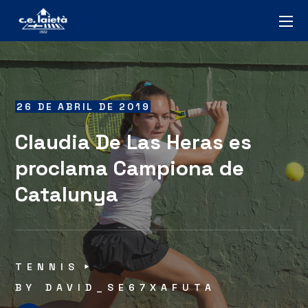
26 DE ABRIL DE 2019
Claudia De Las Heras es
proclama Campiona de
Catalunya
TENNIS
BY
DAVID_SE67XAFUTA