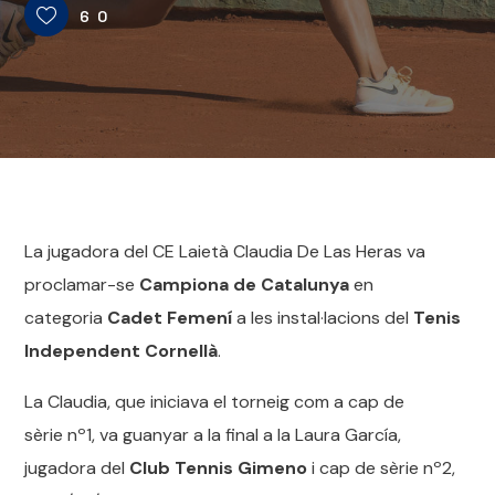
60
La jugadora del CE Laietà Claudia De Las Heras va
proclamar-se
Campiona de Catalunya
en
categoria
Cadet Femení
a les instal·lacions del
Tenis
Independent Cornellà
.
La Claudia, que iniciava el torneig com a cap de
sèrie nº1, va guanyar a la final a la Laura García,
jugadora del
Club Tennis Gimeno
i cap de sèrie nº2,