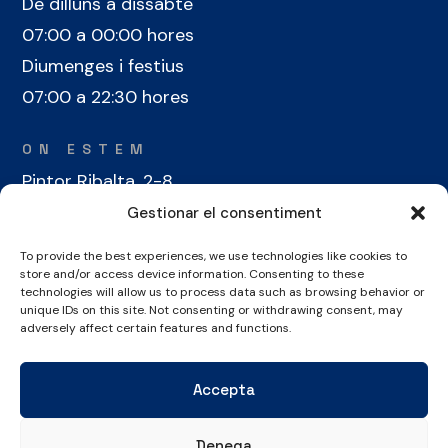
De dilluns a dissabte
07:00 a 00:00 hores
Diumenges i festius
07:00 a 22:30 hores
ON ESTEM
Pintor Ribalta, 2-8
08028 Barcelona
Gestionar el consentiment
To provide the best experiences, we use technologies like cookies to
CONTACTE
store and/or access device information. Consenting to these
+34 934 486 350
technologies will allow us to process data such as browsing behavior or
unique IDs on this site. Not consenting or withdrawing consent, may
cel@laieta.cat
adversely affect certain features and functions.
Accepta
Denega