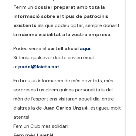
Tenim un
dossier preparat amb tota la
informació sobre el tipus de patrocinis
existents
als que podeu optar, sempre donant
la
màxima visibilitat a la vostra empresa.
Podeu veure el
cartell oficial
aquí.
Si teniu qualsevol dubte envieu email
a:
padel@laieta.cat
En breu us informarem de més novetats, més
sorpreses i us direm quines personalitats del
món de l’esport ens visitaran aquell dia, entre
d’altres la de
Juan Carlos Unzué
…estigueu molt
atents!
Fem un Club més solidari,
Fem més Laietà!