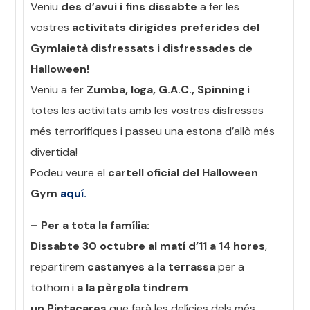
Veniu
des d’avui i fins dissabte
a fer les
vostres
activitats dirigides preferides del
Gymlaietà disfressats i disfressades de
Halloween!
Veniu a fer
Zumba, Ioga, G.A.C., Spinning
i
totes les activitats amb les vostres disfresses
més terrorífiques i passeu una estona d’allò més
divertida!
Podeu veure el
cartell oficial del Halloween
Gym
aquí.
– Per a tota la família:
Dissabte 30 octubre al matí d’11 a 14 hores
,
repartirem
castanyes a la terrassa
per a
tothom i
a la pèrgola tindrem
un Pintacares
que farà les delícies dels més