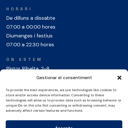
HORARI
De dilluns a dissabte
07:00 a 00:00 hores
Diumenges i festius
07:00 a 22:30 hores
ON ESTEM
Pintor Ribalta, 2-8
08028 Barcelona
Gestionar el consentiment
To provide the best experiences, we use technologies like cookies to
CONTACTE
store and/or access device information. Consenting to these
+34 934 486 350
technologies will allow us to process data such as browsing behavior or
unique IDs on this site. Not consenting or withdrawing consent, may
cel@laieta.cat
adversely affect certain features and functions.