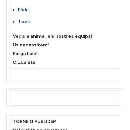
Pàdel
Tennis
Veniu a animar els nostres equips!
Us necessitem!
Força Laie!
C.E.Laietà
TORNEIG PUBLIDEP