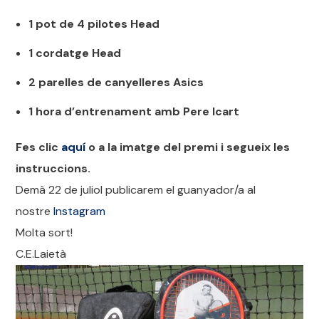
1 pot de 4 pilotes Head
1 cordatge Head
2 parelles de canyelleres Asics
1 hora d’entrenament amb Pere Icart
Fes clic
aquí
o a la imatge del premi i segueix les
instruccions.
Demà 22 de juliol publicarem el guanyador/a al
nostre
Instagram
Molta sort!
C.E.Laietà