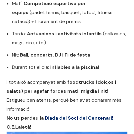
Matí:
Competició esportiva per
equips
(pàdel, tennis, bàsquet, futbol, fitness i
natació) + Lliurament de premis
Tarda:
Actuacions i activitats infantils
(pallassos,
mags, circ, etc.)
Nit:
Ball, concerts, DJ i Fi de festa
Durant tot el dia:
inflables a la piscina!
I tot això acompanyat amb
foodtrucks (dolços i
salats) per agafar forces mati, migdia i nit!
Estigueu ben atents, perquè ben aviat donarem més
informació!
No us perdeu la
Diada del Soci del Centenari!
C.E.Laietà!