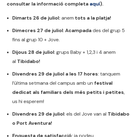
consultar la informació completa
aquí
).
Dimarts 26 de juliol:
anem
tots a la platja!
Dimecres 27 de juliol
:
Acampada
des del grup 5
fins al grup 10 + Jove.
Dijous 28 de juliol
: grups Baby + 1,2,3 i 4 anem
al
Tibidabo!
Divendres 29 de juliol a les 17 hores
: tanquem
l’última setmana del campus amb un
festival
dedicat als familiars dels més petits i petites
,
us hi esperem!
Divendres 29 de juliol
: els del Jove van al
Tibidabo
o Port Aventura!
Enquesta de satisfacció:
ja podeu