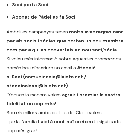
Soci porta Soci
Abonat de Pàdel es fa Soci
Ambdues campanyes tenen
molts avantatges tant
per als socis i sòcies que porten un nou membre,
com per a qui es converteix en nou soci/sòcia.
Si voleu més informació sobre aquestes promocions
només heu d’escriure un email a
Atenció
al Soci (comunicacio@laieta.cat /
atencioalsoci@laieta.cat)
D’aquesta manera volem
agrair i premiar la vostra
fidelitat un cop més!
Sou els millors ambaixadors del Club i volem
que la
família Laietà continuï creixent
i sigui cada
cop més gran!