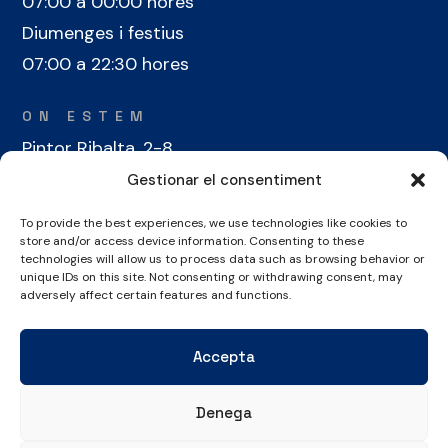
07:00 a 00:00 hores
Diumenges i festius
07:00 a 22:30 hores
ON ESTEM
Pintor Ribalta, 2-8
08028 Barcelona
Gestionar el consentiment
To provide the best experiences, we use technologies like cookies to
CONTACTE
store and/or access device information. Consenting to these
technologies will allow us to process data such as browsing behavior or
+34 934 486 350
unique IDs on this site. Not consenting or withdrawing consent, may
cel@laieta.cat
adversely affect certain features and functions.
Accepta
Denega
Avís legal
Política de cookies
Política de privacitat