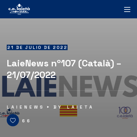
21 DE JULIO DE 2022
LaieNews nº107 (Català) –
21/07/2022
LAIENEWS
BY
LAIETA
66