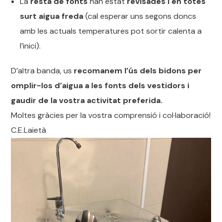
La
resta de fonts
han estat
revisades i en totes
surt aigua freda
(cal esperar uns segons doncs
amb les actuals temperatures pot sortir calenta a
l’inici).
D’altra banda, us
recomanem l’ús dels bidons per
omplir-los d’aigua a les fonts dels vestidors i
gaudir de la vostra activitat preferida.
Moltes gràcies per la vostra comprensió i col·laboració!
C.E.Laietà