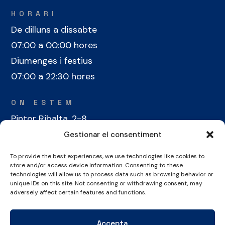
HORARI
De dilluns a dissabte
07:00 a 00:00 hores
Diumenges i festius
07:00 a 22:30 hores
ON ESTEM
Pintor Ribalta, 2-8
08028 Barcelona
Gestionar el consentiment
To provide the best experiences, we use technologies like cookies to
CONTACTE
store and/or access device information. Consenting to these
+34 934 486 350
technologies will allow us to process data such as browsing behavior or
unique IDs on this site. Not consenting or withdrawing consent, may
cel@laieta.cat
adversely affect certain features and functions.
Accepta