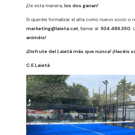
¡De esta manera,
los dos ganan!
Si queréis formalizar el alta como nuevo socio o r
marketing@laieta.cat
, llamar al
934.486.350
o 
animéis!
¡Disfrute del Laietà más que nunca! ¡Hacéis s
C.E.Laietà