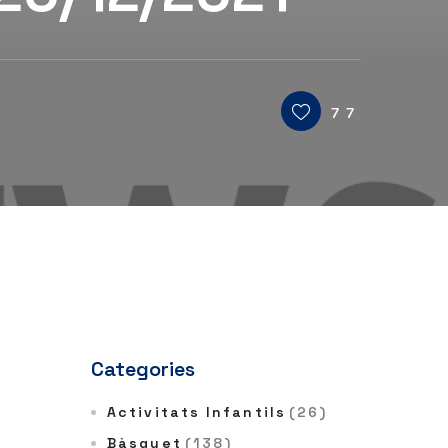
77
Categories
Activitats Infantils
(26)
Bàsquet
(138)