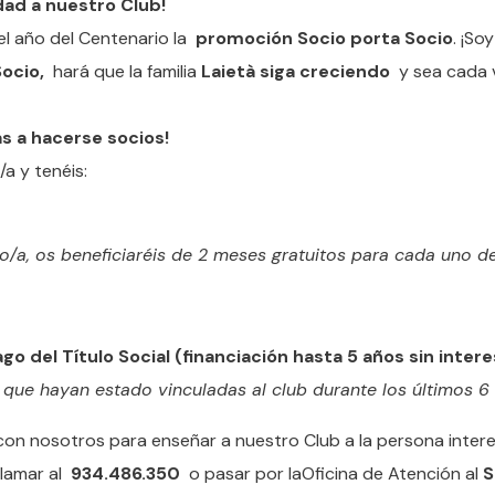
dad a nuestro Club!
el año del Centenario la
promoción Socio porta Socio
. ¡Soy
ocio,
hará que la familia
Laietà siga creciendo
y sea cada 
as a hacerse socios!
/a y tenéis:
/a, os beneficiaréis de 2 meses gratuitos para cada uno de
o del Título Social (financiación hasta 5 años sin intere
que hayan estado vinculadas al club durante los últimos 6
 con nosotros para enseñar a nuestro Club a la persona inter
 llamar al
934.486.350
o pasar por laOficina de Atención al
S