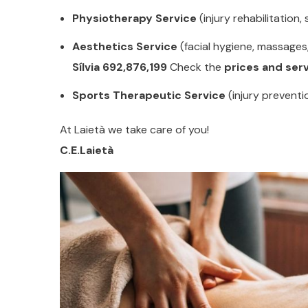
Physiotherapy Service
(injury rehabilitation
Aesthetics Service
(facial hygiene, massages,
Sílvia 692,876,199
Check the
prices and ser
Sports Therapeutic Service
(injury preventio
At Laietà we take care of you!
C.E.Laietà