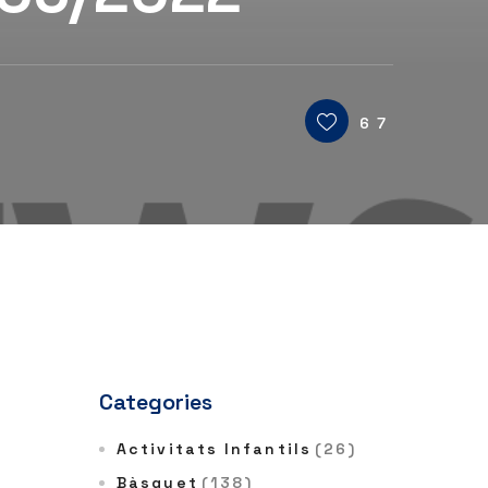
67
Categories
Activitats Infantils
(26)
Bàsquet
(138)