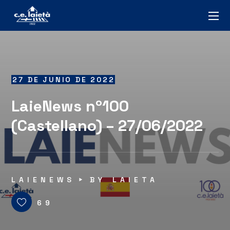
27 DE JUNIO DE 2022
LaieNews nº100
(Castellano) – 27/06/2022
LAIENEWS
BY
LAIETA
69