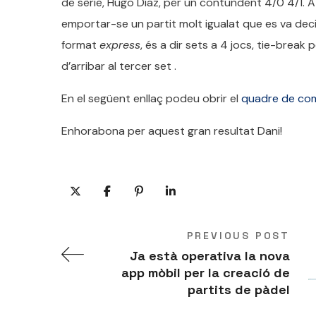
de sèrie, Hugo Díaz, per un contundent 4/0 4/1. A 
emportar-se un partit molt igualat que es va dec
format
express
, és a dir sets a 4 jocs, tie-break 
d’arribar al tercer set .
En el següent enllaç podeu obrir el
quadre de com
Enhorabona per aquest gran resultat Dani!
PREVIOUS POST
Ja està operativa la nova
app mòbil per la creació de
partits de pàdel