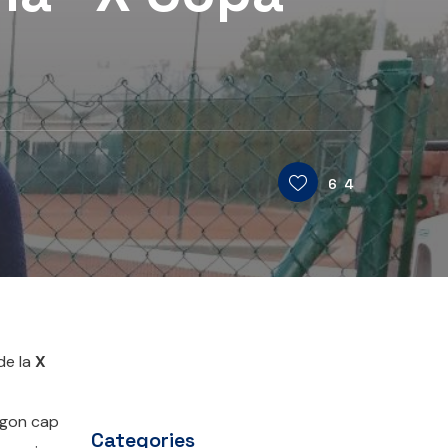
64
de la
X
segon cap
Categories