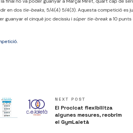
la final no va poder guanyar a Marçal Miret, quart cap de sèri
idir en dos
tie-beaks
, 5/4(4) 5/4(3). Aquesta competició es j
per guanyar el cinquè joc decissiu i
súper tie-break
a 10 punts
petició
.
NEXT POST
El Procicat flexibilitza
algunes mesures, reobrim
el GymLaietà