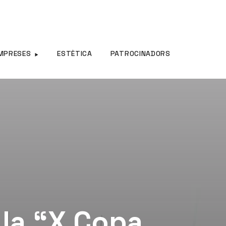
MPRESES
ESTÈTICA
PATROCINADORS
 la “X Copa