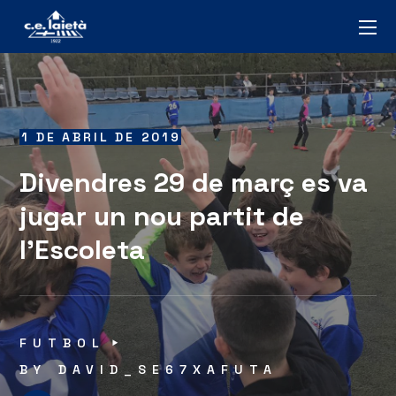
1 DE ABRIL DE 2019
Divendres 29 de març es va
jugar un nou partit de
l’Escoleta
FUTBOL
BY
DAVID_SE67XAFUTA