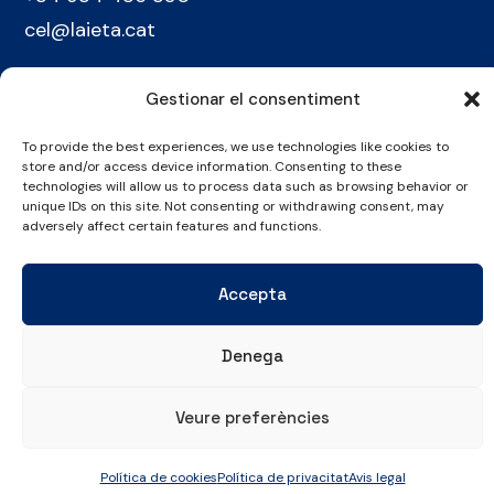
cel@laieta.cat
Gestionar el consentiment
To provide the best experiences, we use technologies like cookies to
store and/or access device information. Consenting to these
technologies will allow us to process data such as browsing behavior or
Avís legal
Política de cookies
Política de privacitat
unique IDs on this site. Not consenting or withdrawing consent, may
adversely affect certain features and functions.
© Copyright 2026 Club Esportiu Laietà | Tots els drets reservats
Accepta
Denega
Veure preferències
Política de cookies
Política de privacitat
Avis legal