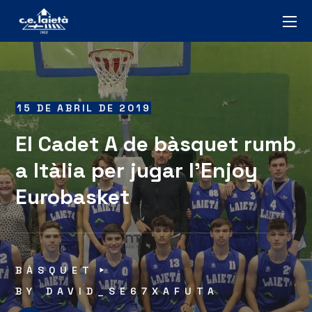
15 DE ABRIL DE 2019
El Cadet A de bàsquet rumb
a Itàlia per jugar l’Enjoy
Eurobasket
BÀSQUET
BY
DAVID_SE67XAFUTA