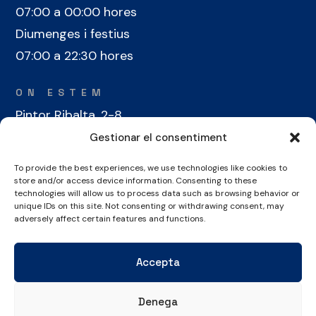
07:00 a 00:00 hores
Diumenges i festius
07:00 a 22:30 hores
ON ESTEM
Pintor Ribalta, 2-8
08028 Barcelona
Gestionar el consentiment
To provide the best experiences, we use technologies like cookies to
CONTACTE
store and/or access device information. Consenting to these
+34 934 486 350
technologies will allow us to process data such as browsing behavior or
unique IDs on this site. Not consenting or withdrawing consent, may
cel@laieta.cat
adversely affect certain features and functions.
Accepta
Denega