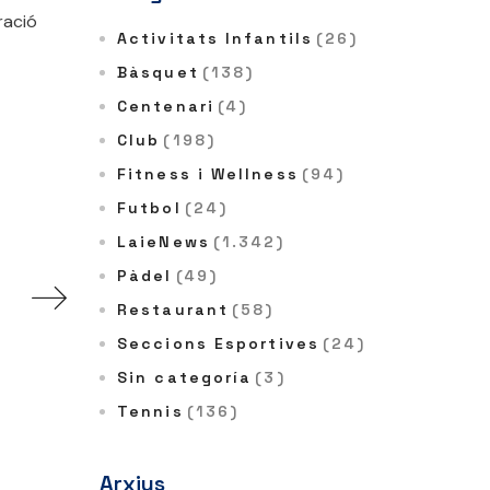
ració
Activitats Infantils
(26)
Bàsquet
(138)
Centenari
(4)
Club
(198)
Fitness i Wellness
(94)
Futbol
(24)
LaieNews
(1.342)
Pàdel
(49)
Restaurant
(58)
Seccions Esportives
(24)
Sin categoría
(3)
Tennis
(136)
Arxius