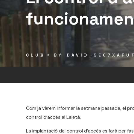
funcionament 
CLUB
BY
DAVID_SE67XAFU
Com ja vàrem informar la setmana passada, el p
control d’accés al Laietà.
La implantació del control d’accés es farà per fas