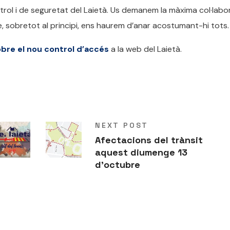
ol i de seguretat del Laietà. Us demanem la màxima col·labo
, sobretot al principi, ens haurem d’anar acostumant-hi tots.
obre el nou control d’accés
a la web del Laietà.
NEXT POST
Afectacions del trànsit
aquest diumenge 13
d'octubre