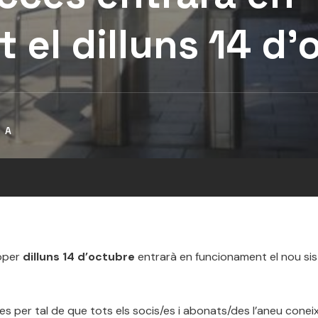
el dilluns 14 d’
TA
roper
dilluns 14 d’octubre
entrarà en funcionament el nou si
es per tal de que tots els socis/es i abonats/des l’aneu coneix