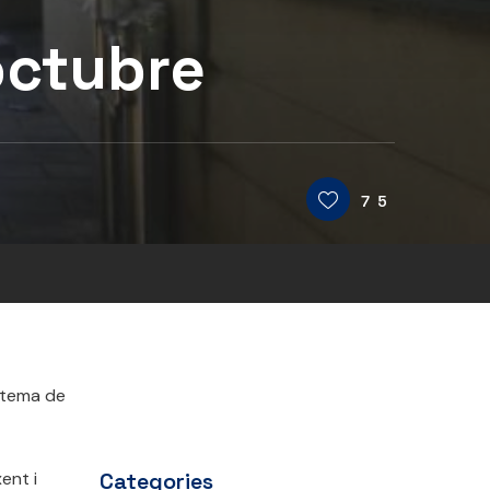
octubre
75
stema de
ent i
Categories