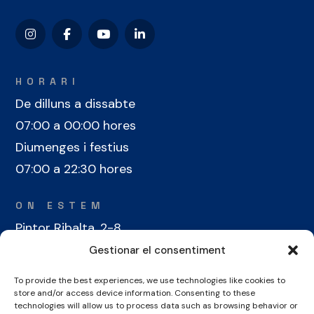
HORARI
De dilluns a dissabte
07:00 a 00:00 hores
Diumenges i festius
07:00 a 22:30 hores
ON ESTEM
Pintor Ribalta, 2-8
08028 Barcelona
Gestionar el consentiment
To provide the best experiences, we use technologies like cookies to
CONTACTE
store and/or access device information. Consenting to these
+34 934 486 350
technologies will allow us to process data such as browsing behavior or