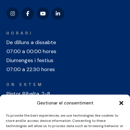
HORARI
De dilluns a dissabte
07:00 a 00:00 hores
Diumenges i festius
07:00 a 22:30 hores
ON ESTEM
Pintor Ribalta, 2-8
08028 Barcelona
Gestionar el consentiment
To provide the best experiences, we use technologies like cookies to
CONTACTE
store and/or access device information. Consenting to these
+34 934 486 350
technologies will allow us to process data such as browsing behavior or