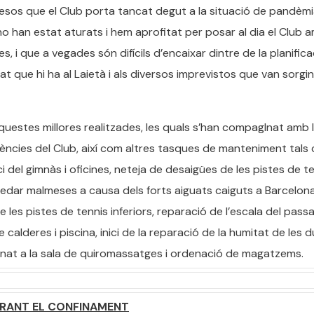
sos que el Club porta tancat degut a la situació de pandèm
no han estat aturats i hem aprofitat per posar al dia el Club 
 i que a vegades són difícils d’encaixar dintre de la planifica
t que hi ha al Laietà i als diversos imprevistos que van sorgi
uestes millores realitzades, les quals s’han compagInat amb 
dències del Club, així com altres tasques de manteniment tals
ici del gimnàs i oficines, neteja de desaigües de les pistes de te
uedar malmeses a causa dels forts aiguats caiguts a Barcelon
de les pistes de tennis inferiors, reparació de l’escala del pass
de calderes i piscina, inici de la reparació de la humitat de les 
icionat a la sala de quiromassatges i ordenació de magatzems.
URANT EL CONFINAMENT