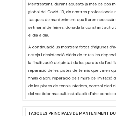
Mentrestant, durant aquests ja més de dos me
global del Covid-19, els nostres professionals 
tasques de manteniment que li eren necessàries,
setmanal de feines, donada la constant activita
el dia a dia.
A continuació us mostrem fotos d’algunes d’aq
neteja i desinfecció diària de totes les depen
la finalització del pintat de les parets de l’edif
reparació de les pistes de tennis que varen q
finals d’abril, reparació dels murs de limitació 
de les pistes de tennis inferiors, control diari 
del vestidor masculí, instal·lació d’aire cond
TASQUES PRINCIPALS DE MANTENIMENT D