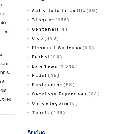
ia
Activitats Infantils
(26)
amb
Bàsquet
(138)
ció
Centenari
(4)
nt en
Club
(198)
Fitness i Wellness
(94)
la
Futbol
(24)
 com
LaieNews
(1.342)
nnis,
Pàdel
(49)
a a
Restaurant
(58)
adís
Seccions Esportives
(24)
dutxes
Sin categoría
(3)
Tennis
(136)
Arxius