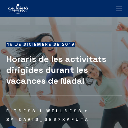
18 DE DICIEMBRE DE 2019
Horaris de les activitats
dirigides durant les
vacances de Nadal
FITNESS I WELLNESS
BY
DAVID_SE67XAFUTA