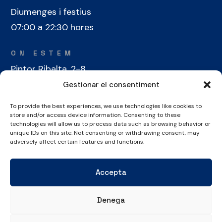
Diumenges i festius
07:00 a 22:30 hores
ON ESTEM
Pintor Ribalta, 2-8
08028 Barcelona
Gestionar el consentiment
To provide the best experiences, we use technologies like cookies to
CONTACTE
store and/or access device information. Consenting to these
+34 934 486 350
technologies will allow us to process data such as browsing behavior or
unique IDs on this site. Not consenting or withdrawing consent, may
cel@laieta.cat
adversely affect certain features and functions.
Accepta
Denega
Avís legal
Política de cookies
Política de privacitat