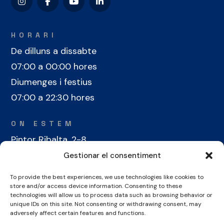
HORARI
De dilluns a dissabte
07:00 a 00:00 hores
Diumenges i festius
07:00 a 22:30 hores
ON ESTEM
Pintor Ribalta, 2-8
08028 Barcelona
Gestionar el consentiment
To provide the best experiences, we use technologies like cookies to
CONTACTE
store and/or access device information. Consenting to these
+34 934 486 350
technologies will allow us to process data such as browsing behavior or
unique IDs on this site. Not consenting or withdrawing consent, may
cel@laieta.cat
adversely affect certain features and functions.