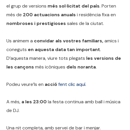
el grup de versions
més sol·licitat del país
. Porten
més de
200 actuacions anuals
i residència fixa en
nombroses i prestigioses
sales de la ciutat.
Us animem a
convidar als vostres familiars,
amics i
coneguts
en aquesta data tan important
.
D’aquesta manera, viure tots plegats
les versions de
les cançons
més icòniques
dels noranta
.
Podeu veure’ls en
acció
fent clic aquí.
A més,
a les 23:00
la festa continua amb ball i música
de DJ.
Una nit completa, amb servei de bar i menjar.