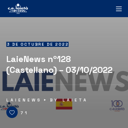
3 DE OCTUBRE DE 2022
LaieNews nº128
(Castellano) – 03/10/2022
LAIENEWS
BY
LAIETA
71