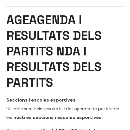
AGEAGENDA I
RESULTATS
DELS
PARTITS NDA I
RESULTATS
DELS
PARTITS
Seccions i escoles esportives
Us informem dels
resultats
i de l’agenda de partits de
les
nostres seccions i escoles esportives.