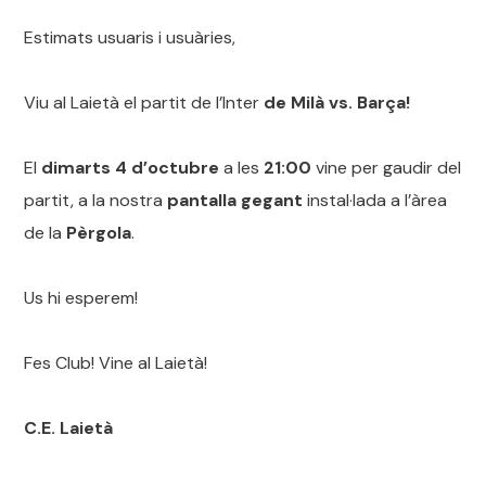
Estimats usuaris i usuàries,
Viu al Laietà el
partit
de l’Inter
de Milà vs. Barça!
El
dimarts 4 d’octubre
a les
21:00
vine per gaudir
del
partit
, a la nostra
pantalla gegant
instal·lada a l’àrea
de la
Pèrgola
.
Us hi esperem!
Fes Club! Vine al Laietà!
C.E
. Laietà