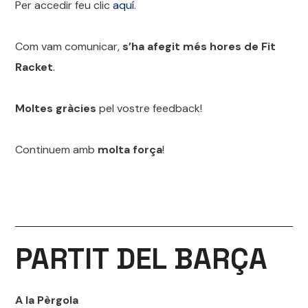
Per accedir feu clic
aquí
.
Com vam comunicar,
s’ha afegit més hores de Fit
Racket
.
Moltes gràcies
pel vostre feedback!
Continuem amb
molta força
!
PARTIT
DEL
BARÇA
A la Pèrgola