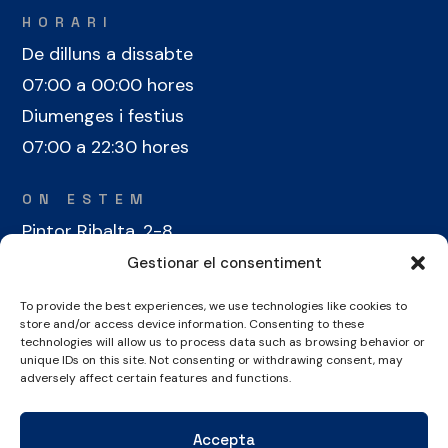
HORARI
De dilluns a dissabte
07:00 a 00:00 hores
Diumenges i festius
07:00 a 22:30 hores
ON ESTEM
Pintor Ribalta, 2-8
08028 Barcelona
Gestionar el consentiment
To provide the best experiences, we use technologies like cookies to
CONTACTE
store and/or access device information. Consenting to these
+34 934 486 350
technologies will allow us to process data such as browsing behavior or
unique IDs on this site. Not consenting or withdrawing consent, may
cel@laieta.cat
adversely affect certain features and functions.
Accepta