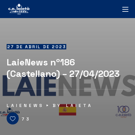
27 DE ABRIL DE 2023
LaieNews nº186
(Castellano) – 27/04/2023
LAIENEWS
BY
LAIETA
73