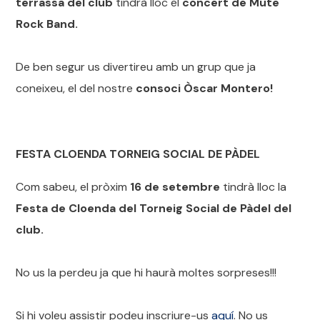
terrassa del club
tindrà lloc el
concert de Mute
Rock Band.
De ben segur us divertireu amb un grup que ja
coneixeu, el del nostre
consoci Òscar Montero!
FESTA CLOENDA TORNEIG SOCIAL DE PÀDEL
Com sabeu, el pròxim
16 de setembre
tindrà lloc la
Festa de Cloenda del Torneig Social de Pàdel del
club.
No us la perdeu ja que hi haurà moltes sorpreses!!!
Si hi voleu assistir podeu inscriure-us
aquí
. No us