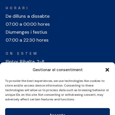
HORARI
De dilluns a dissabte
07:00 a 00:00 hores
Diumenges i festius
07:00 a 22:30 hores
ON ESTEM
Pintor Ribalta, 2-8
08028 Barcelona
Gestionar el consentiment
To provide the best experiences, we use technologies like cookies to
CONTACTE
store and/or access device information. Consenting to these
+34 934 486 350
technologies will allow us to process data such as browsing behavior or
unique IDs on this site. Not consenting or withdrawing consent, may
cel@laieta.cat
adversely affect certain features and functions.