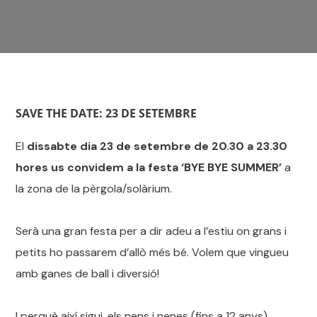
SAVE THE DATE: 23 DE SETEMBRE
El
dissabte dia 23 de setembre de 20.30 a 23.30
hores us convidem a la festa ‘BYE BYE SUMMER’
a
la zona de la pèrgola/solàrium.
Serà una gran festa per a dir adeu a l’estiu on grans i
petits ho passarem d’allò més bé. Volem que vingueu
amb ganes de ball i diversió!
I perquè així sigui, els nens i nenes (fins a 12 anys)