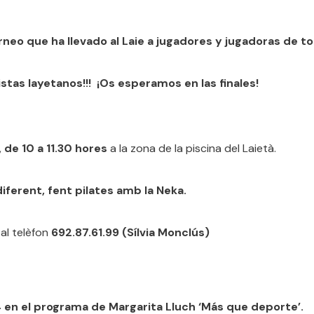
eo que ha llevado al Laie a jugadores y jugadoras de to
as layetanos!!! ¡Os esperamos en las finales!
,
de 10 a 11.30 hores
a la zona de la piscina del Laietà.
diferent, fent pilates amb la Neka.
 al telèfon
692.87.61.99 (Sílvia Monclús)
 en el programa de Margarita Lluch ‘Más que deporte’.