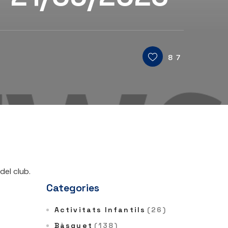
87
del club.
Categories
Activitats Infantils
(26)
Bàsquet
(138)