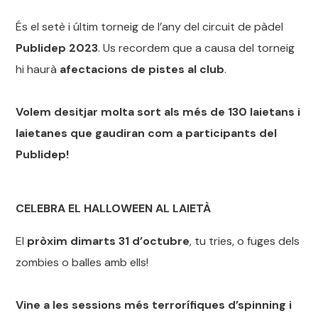
És el setè i últim torneig de l’any del circuit de pàdel
Publidep 2023
. Us recordem que a causa del torneig
hi haurà
afectacions de pistes al club
.
Volem desitjar molta sort als més de 130 laietans i
laietanes que gaudiran com a participants del
Publidep!
CELEBRA EL HALLOWEEN AL LAIETÀ
El
pròxim dimarts 31 d’octubre
, tu tries, o fuges dels
zombies o balles amb ells!
Vine a les sessions més terrorífiques d’spinning i