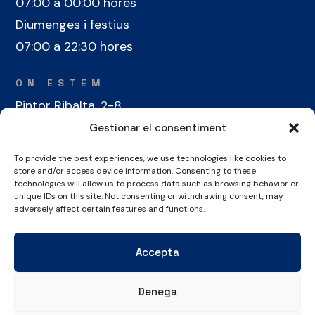
07:00 a 00:00 hores
Diumenges i festius
07:00 a 22:30 hores
ON ESTEM
Pintor Ribalta, 2-8
08028 Barcelona
Gestionar el consentiment
To provide the best experiences, we use technologies like cookies to
CONTACTE
store and/or access device information. Consenting to these
+34 934 486 350
technologies will allow us to process data such as browsing behavior or
unique IDs on this site. Not consenting or withdrawing consent, may
cel@laieta.cat
adversely affect certain features and functions.
Accepta
Denega
Avís legal
Política de cookies
Política de privacitat