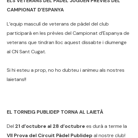
ELS VETERANS DEL PÀDEL JUGUEN PRÈVIES DEL
CAMPIONAT D’ESPANYA
L’equip masculí de veterans de pàdel del club
participarà en les prèvies del Campionat d’Espanya de
veterans que tindran lloc aquest dissabte i diumenge
al CN Sant Cugat.
Si hi esteu a prop, no ho dubteu i animeu als nostres
laietans!!
EL TORNEIG PUBLIDEP TORNA AL LAIETÀ
Del
21 d’octubre al 28 d’octubre
es durà a terme la
VII Prova del Circuit Pàdel Publidep
al nostre club!