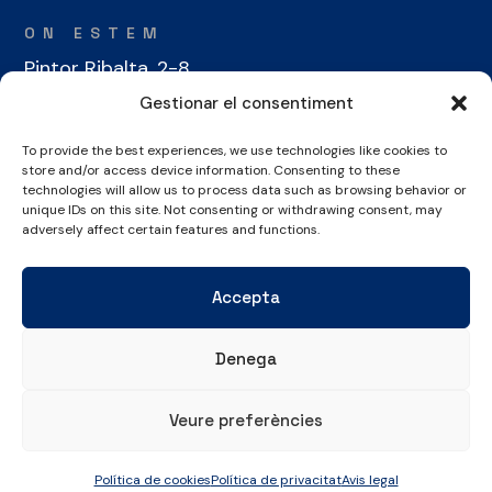
ON ESTEM
Pintor Ribalta, 2-8
08028 Barcelona
Gestionar el consentiment
To provide the best experiences, we use technologies like cookies to
CONTACTE
store and/or access device information. Consenting to these
+34 934 486 350
technologies will allow us to process data such as browsing behavior or
unique IDs on this site. Not consenting or withdrawing consent, may
cel@laieta.cat
adversely affect certain features and functions.
Accepta
Denega
Avís legal
Política de cookies
Política de privacitat
Veure preferències
© Copyright 2026 Club Esportiu Laietà | Tots els drets reservats
Política de cookies
Política de privacitat
Avis legal