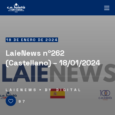
18 DE ENERO DE 2024
LaieNews nº262
(Castellano) – 18/01/2024
LAIENEWS
BY
DIGITAL
97