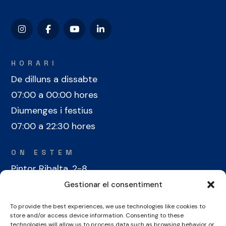
HORARI
De dilluns a dissabte
07:00 a 00:00 hores
Diumenges i festius
07:00 a 22:30 hores
ON ESTEM
Pintor Ribalta, 2-8
08028 Barcelona
Gestionar el consentiment
To provide the best experiences, we use technologies like cookies to
CONTACTE
store and/or access device information. Consenting to these
technologies will allow us to process data such as browsing behavior or