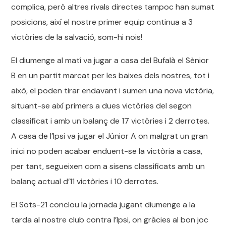
complica, però altres rivals directes tampoc han sumat
posicions, així el nostre primer equip continua a 3
victòries de la salvació, som-hi nois!
El diumenge al matí va jugar a casa del Bufalà el Sènior
B en un partit marcat per les baixes dels nostres, tot i
això, el poden tirar endavant i sumen una nova victòria,
situant-se així primers a dues victòries del segon
classificat i amb un balanç de 17 victòries i 2 derrotes.
A casa de l’Ipsi va jugar el Júnior A on malgrat un gran
inici no poden acabar enduent-se la victòria a casa,
per tant, segueixen com a sisens classificats amb un
balanç actual d’11 victòries i 10 derrotes.
El Sots-21 conclou la jornada jugant diumenge a la
tarda al nostre club contra l’Ipsi, on gràcies al bon joc