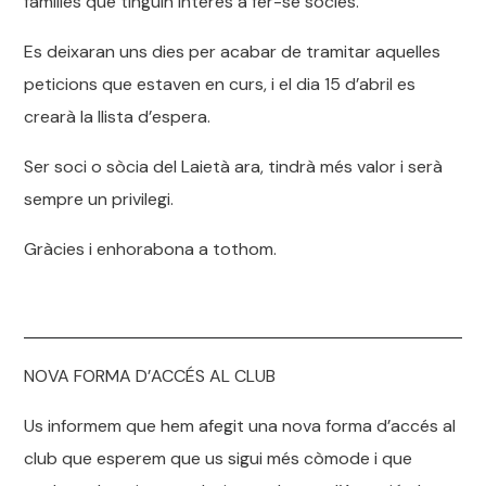
famílies que tinguin interès a fer-se sòcies.
Es deixaran uns dies per acabar de tramitar aquelles
peticions que estaven en curs, i el dia 15 d’abril es
crearà la llista d’espera.
Ser soci o sòcia del Laietà ara, tindrà més valor i serà
sempre un privilegi.
Gràcies i enhorabona a tothom.
NOVA FORMA D’ACCÉS AL CLUB
Us informem que hem afegit una nova forma d’accés al
club que esperem que us sigui més còmode i que