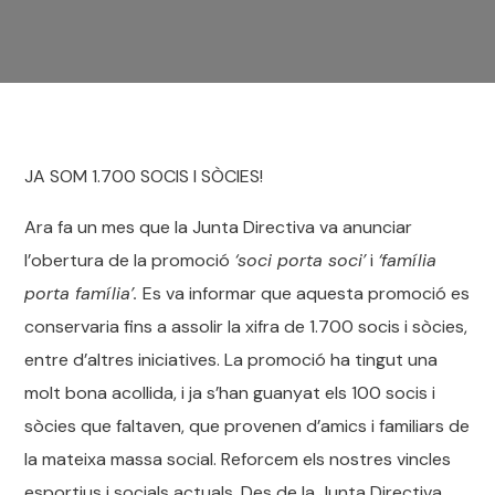
JA SOM 1.700 SOCIS I SÒCIES!
Ara fa un mes que la Junta Directiva va anunciar
l’obertura de la promoció
‘soci porta soci’
i
‘família
porta família’.
Es va informar que aquesta promoció es
conservaria fins a assolir la xifra de 1.700 socis i sòcies,
entre d’altres iniciatives. La promoció ha tingut una
molt bona acollida, i ja s’han guanyat els 100 socis i
sòcies que faltaven, que provenen d’amics i familiars de
la mateixa massa social. Reforcem els nostres vincles
esportius i socials actuals. Des de la Junta Directiva