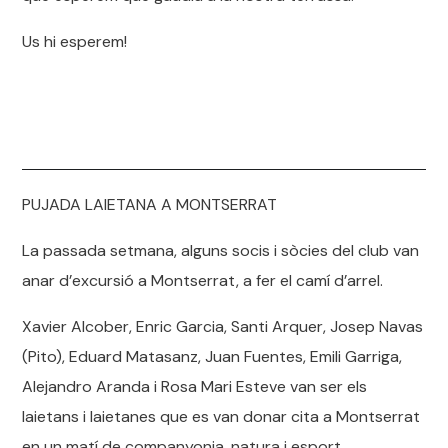
Us hi esperem!
PUJADA LAIETANA A MONTSERRAT
La passada setmana, alguns socis i sòcies del club van
anar d’excursió a Montserrat, a fer el camí d’arrel.
Xavier Alcober, Enric Garcia, Santi Arquer, Josep Navas
(Pito), Eduard Matasanz, Juan Fuentes, Emili Garriga,
Alejandro Aranda i Rosa Mari Esteve van ser els
laietans i laietanes que es van donar cita a Montserrat
en un matí de companyonia, natura i esport.