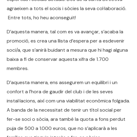
agraeixen a tots el socis i sòcies la seva col·laboració.
Entre tots, ho heu aconseguit!
D’aquesta manera, tal com es va avançar, s’acaba la
promoció, es crea una llista d’espera per a esdevenir
soci/a, que s’anirà buidant a mesura que hi hagi alguna
baixa a fi de conservar aquesta xifra de 1.700
membres.
D’aquesta manera, ens assegurem un equilibri i un
confort a l’hora de gaudir del club i de les seves
instal·lacions, així com una viabilitat econòmica folgada.
A banda de la necessitat de tenir un títol social per
fer-se soci o sòcia, ara també la quota a fons perdut
puja de 500 a 1.000 euros, que no s’aplicarà a les