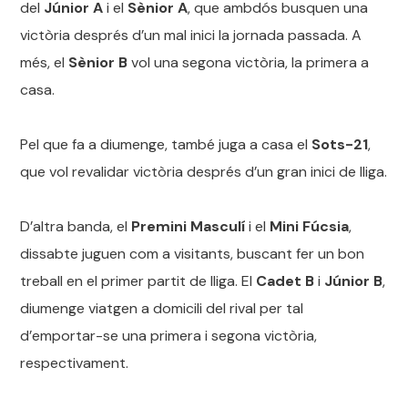
del
Júnior A
i el
Sènior A
, que ambdós busquen una
victòria després d’un mal inici la jornada passada. A
més, el
Sènior B
vol una segona victòria, la primera a
casa.
Pel que fa a diumenge, també juga a casa el
Sots-21
,
que vol revalidar victòria després d’un gran inici de lliga.
D’altra banda, el
Premini Masculí
i el
Mini Fúcsia
,
dissabte juguen com a visitants, buscant fer un bon
treball en el primer partit de lliga. El
Cadet B
i
Júnior B
,
diumenge viatgen a domicili del rival per tal
d’emportar-se una primera i segona victòria,
respectivament.