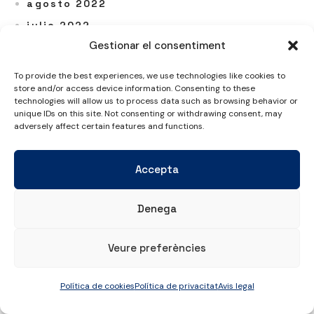
agosto 2022
julio 2022
Gestionar el consentiment
junio 2022
mayo 2022
To provide the best experiences, we use technologies like cookies to
store and/or access device information. Consenting to these
abril 2022
technologies will allow us to process data such as browsing behavior or
marzo 2022
unique IDs on this site. Not consenting or withdrawing consent, may
adversely affect certain features and functions.
febrero 2022
enero 2022
Accepta
diciembre 2021
noviembre 2021
Denega
octubre 2021
septiembre 2021
Veure preferències
agosto 2021
julio 2021
Política de cookies
Política de privacitat
Avis legal
junio 2021