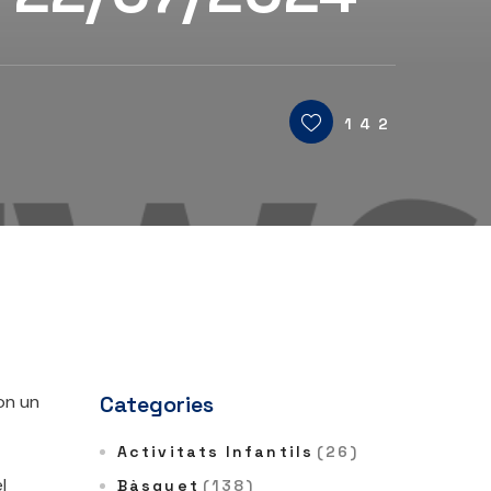
142
on un
Categories
Activitats Infantils
(26)
l
Bàsquet
(138)