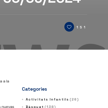
151
a a la
Categories
Activitats Infantils
(26)
s nuevas
Bàsquet
(138)