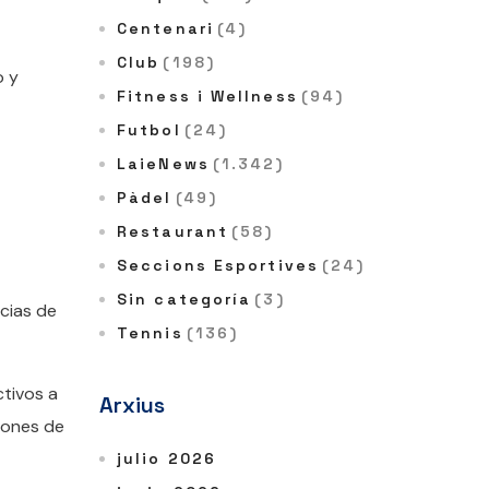
Centenari
(4)
Club
(198)
o y
Fitness i Wellness
(94)
Futbol
(24)
LaieNews
(1.342)
Pàdel
(49)
Restaurant
(58)
Seccions Esportives
(24)
Sin categoría
(3)
cias de
Tennis
(136)
ctivos a
Arxius
rones de
julio 2026