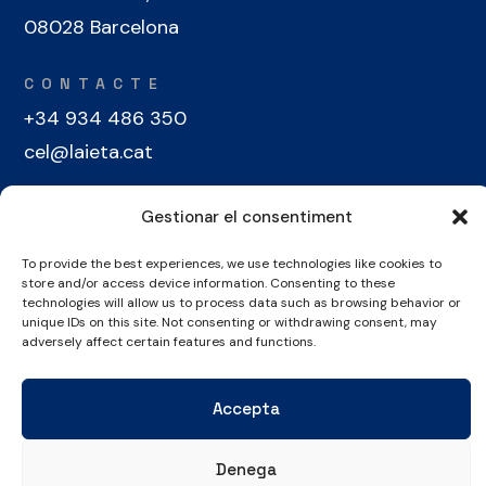
08028 Barcelona
CONTACTE
+34 934 486 350
cel@laieta.cat
Gestionar el consentiment
To provide the best experiences, we use technologies like cookies to
store and/or access device information. Consenting to these
technologies will allow us to process data such as browsing behavior or
Avís legal
Política de cookies
Política de privacitat
unique IDs on this site. Not consenting or withdrawing consent, may
adversely affect certain features and functions.
© Copyright 2026 Club Esportiu Laietà | Tots els drets reservats
Accepta
Denega