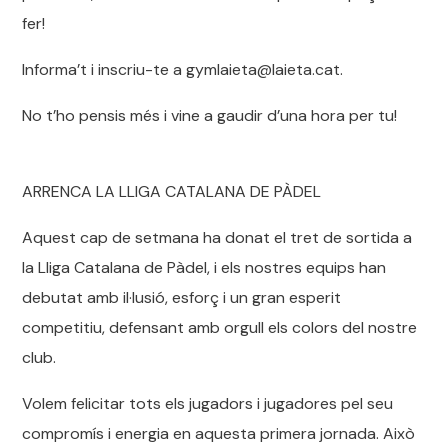
fer!
Informa’t i inscriu-te a gymlaieta@laieta.cat.
No t’ho pensis més i vine a gaudir d’una hora per tu!
ARRENCA LA LLIGA CATALANA DE PÀDEL
Aquest cap de setmana ha donat el tret de sortida a
la Lliga Catalana de Pàdel, i els nostres equips han
debutat amb il·lusió, esforç i un gran esperit
competitiu, defensant amb orgull els colors del nostre
club.
Volem felicitar tots els jugadors i jugadores pel seu
compromís i energia en aquesta primera jornada. Això