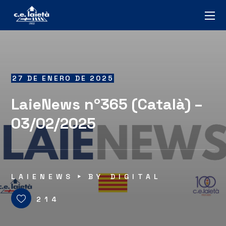
27 DE ENERO DE 2025
LaieNews nº365 (Català) –
03/02/2025
LAIENEWS
BY
DIGITAL
214