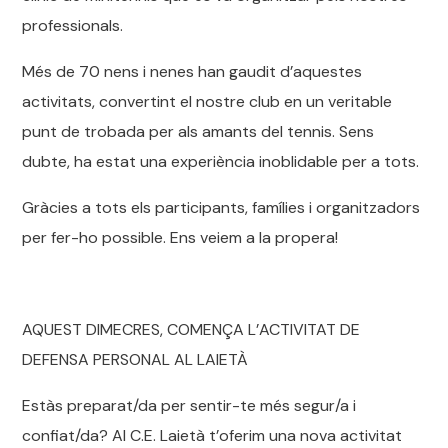
professionals.
Més de 70 nens i nenes han gaudit d’aquestes
activitats, convertint el nostre club en un veritable
punt de trobada per als amants del tennis. Sens
dubte, ha estat una experiència inoblidable per a tots.
Gràcies a tots els participants, famílies i organitzadors
per fer-ho possible. Ens veiem a la propera!
AQUEST DIMECRES, COMENÇA L’ACTIVITAT DE
DEFENSA PERSONAL AL LAIETÀ
Estàs preparat/da per sentir-te més segur/a i
confiat/da? Al C.E. Laietà t’oferim una nova activitat