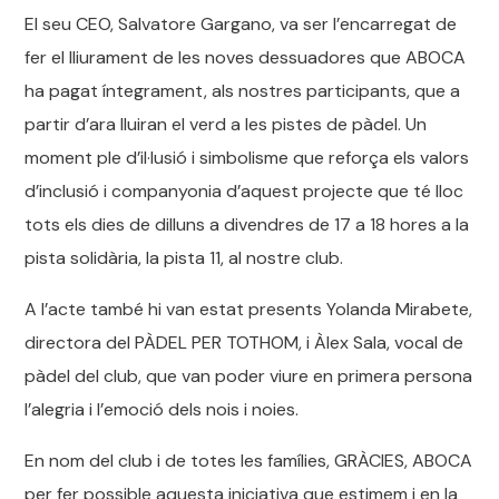
El seu CEO, Salvatore Gargano, va ser l’encarregat de
fer el lliurament de les noves dessuadores que ABOCA
ha pagat íntegrament, als nostres participants, que a
partir d’ara lluiran el verd a les pistes de pàdel. Un
moment ple d’il·lusió i simbolisme que reforça els valors
d’inclusió i companyonia d’aquest projecte que té lloc
tots els dies de dilluns a divendres de 17 a 18 hores a la
pista solidària, la pista 11, al nostre club.
A l’acte també hi van estat presents Yolanda Mirabete,
directora del PÀDEL PER TOTHOM, i Àlex Sala, vocal de
pàdel del club, que van poder viure en primera persona
l’alegria i l’emoció dels nois i noies.
En nom del club i de totes les famílies, GRÀCIES, ABOCA
per fer possible aquesta iniciativa que estimem i en la