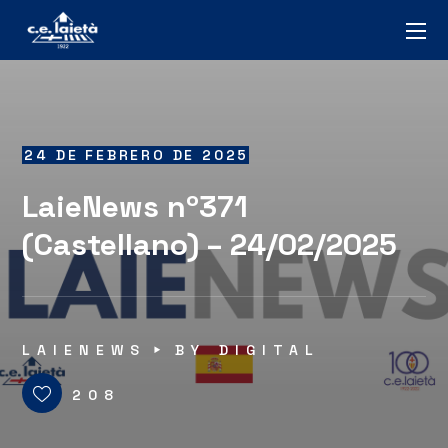
24 DE FEBRERO DE 2025
LaieNews nº371
(Castellano) – 24/02/2025
LAIENEWS
BY
DIGITAL
208