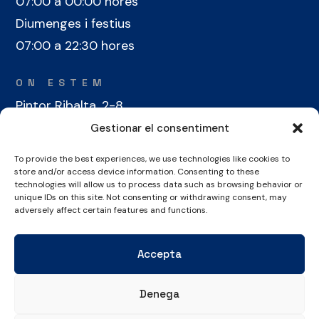
07:00 a 00:00 hores
Diumenges i festius
07:00 a 22:30 hores
ON ESTEM
Pintor Ribalta, 2-8
08028 Barcelona
Gestionar el consentiment
To provide the best experiences, we use technologies like cookies to
CONTACTE
store and/or access device information. Consenting to these
+34 934 486 350
technologies will allow us to process data such as browsing behavior or
unique IDs on this site. Not consenting or withdrawing consent, may
cel@laieta.cat
adversely affect certain features and functions.
Accepta
Denega
Avís legal
Política de cookies
Política de privacitat