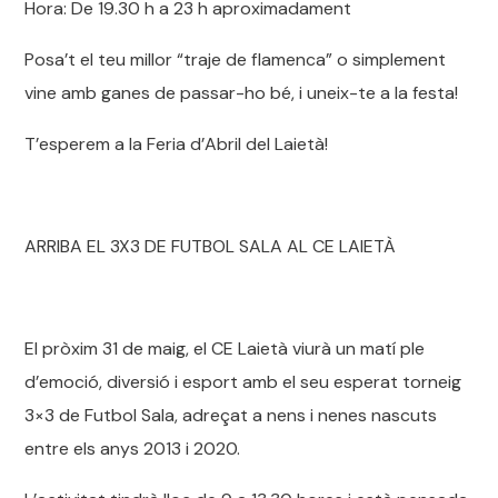
Hora: De 19.30 h a 23 h aproximadament
Posa’t el teu millor “traje de flamenca” o simplement
vine amb ganes de passar-ho bé, i uneix-te a la festa!
T’esperem a la Feria d’Abril del Laietà!
ARRIBA EL 3X3 DE FUTBOL SALA AL CE LAIETÀ
El pròxim 31 de maig, el CE Laietà viurà un matí ple
d’emoció, diversió i esport amb el seu esperat torneig
3×3 de Futbol Sala, adreçat a nens i nenes nascuts
entre els anys 2013 i 2020.