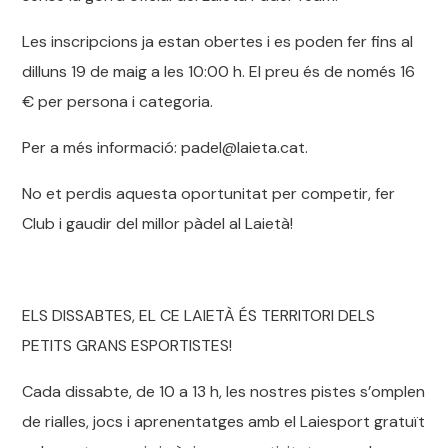
Les inscripcions ja estan obertes i es poden fer fins al
dilluns 19 de maig a les 10:00 h. El preu és de només 16
€ per persona i categoria.
Per a més informació: padel@laieta.cat.
No et perdis aquesta oportunitat per competir, fer
Club i gaudir del millor pàdel al Laietà!
ELS DISSABTES, EL CE LAIETÀ ÉS TERRITORI DELS
PETITS GRANS ESPORTISTES!
Cada dissabte, de 10 a 13 h, les nostres pistes s’omplen
de rialles, jocs i aprenentatges amb el Laiesport gratuït