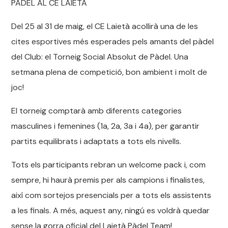
PÀDEL AL CE LAIETÀ
Del 25 al 31 de maig, el CE Laietà acollirà una de les
cites esportives més esperades pels amants del pàdel
del Club: el Torneig Social Absolut de Pàdel. Una
setmana plena de competició, bon ambient i molt de
joc!
El torneig comptarà amb diferents categories
masculines i femenines (1a, 2a, 3a i 4a), per garantir
partits equilibrats i adaptats a tots els nivells.
Tots els participants rebran un welcome pack i, com
sempre, hi haurà premis per als campions i finalistes,
així com sortejos presencials per a tots els assistents
a les finals. A més, aquest any, ningú es voldrà quedar
sense la gorra oficial del Laietà Pàdel Team!