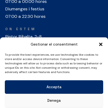
07:00 a 00:00 hores
Diumenges i festius
07:00 a 22:30 hores
ON ESTEM
Pintor Ribalta, 2-8
08028 Barcelona
Gestionar el consentiment
To provide the best experiences, we use technologies like cookies to
CONTACTE
store and/or access device information. Consenting to these
+34 934 486 350
technologies will allow us to process data such as browsing behavior or
unique IDs on this site. Not consenting or withdrawing consent, may
cel@laieta.cat
adversely affect certain features and functions.
Accepta
Denega
Avís legal
Política de cookies
Política de privacitat