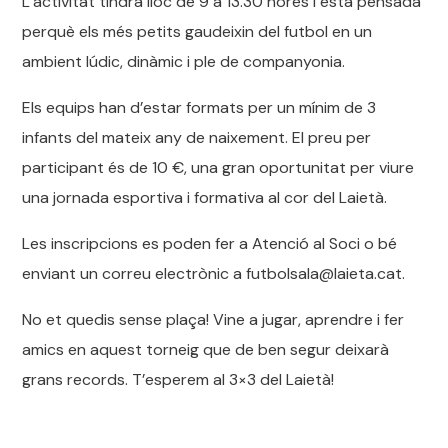
L’activitat tindrà lloc de 9 a 13.30 hores i està pensada
perquè els més petits gaudeixin del futbol en un
ambient lúdic, dinàmic i ple de companyonia.
Els equips han d’estar formats per un mínim de 3
infants del mateix any de naixement. El preu per
participant és de 10 €, una gran oportunitat per viure
una jornada esportiva i formativa al cor del Laietà.
Les inscripcions es poden fer a Atenció al Soci o bé
enviant un correu electrònic a futbolsala@laieta.cat.
No et quedis sense plaça! Vine a jugar, aprendre i fer
amics en aquest torneig que de ben segur deixarà
grans records. T’esperem al 3×3 del Laietà!